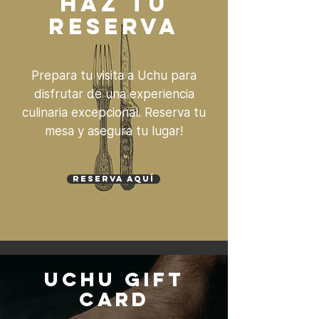
HAZ TU
RESERVA
Prepara tu visita a Uchu para
disfrutar de una experiencia
culinaria excepcional. Reserva tu
mesa y asegura tu lugar!
RESERVA AQUÍ
UCHU GIFT
CARD