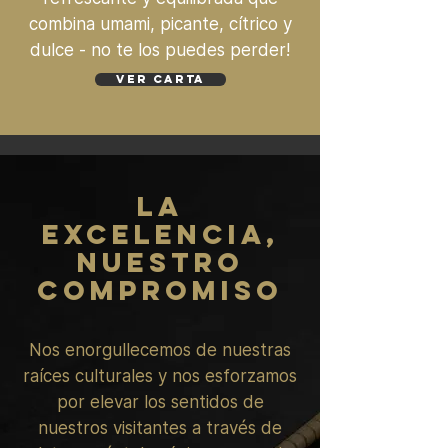
combina umami, picante, cítrico y
dulce - no te los puedes perder!
VER CARTA
LA
EXCELENCIA,
NUESTRO
COMPROMISO
Nos enorgullecemos de nuestras
raíces culturales y nos esforzamos
por elevar los sentidos de
nuestros visitantes a través de