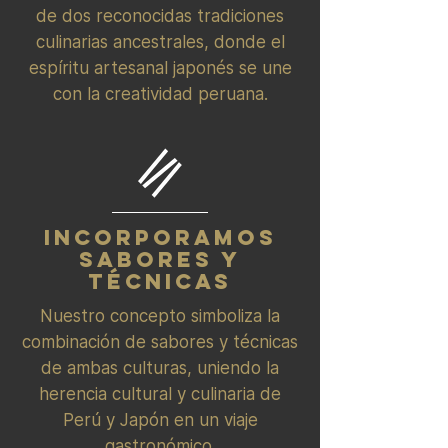
de dos reconocidas tradiciones
culinarias ancestrales, donde el
espíritu artesanal japonés se une
con la creatividad peruana.
INCORPORAMOS
SABORES Y
TÉCNICAS
Nuestro concepto simboliza la
combinación de sabores y técnicas
de ambas culturas, uniendo la
herencia cultural y culinaria de
Perú y Japón en un viaje
gastronómico.