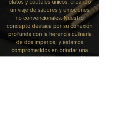
platos y cócteles únicos, creando
un viaje de sabores y emociones
no convencionales. Nuestro
concepto destaca por su conexión
profunda con la herencia culinaria
de dos imperios, y estamos
comprometidos en brindar una
experiencia distinta, que combina
lo mejor de ambos mundos.
Síguenos @uchu_bcn