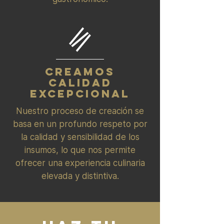
CREAMOS
CALIDAD
EXCEPCIONAL
Nuestro proceso de creación se
basa en un profundo respeto por
la calidad y sensibilidad de los
insumos, lo que nos permite
ofrecer una experiencia culinaria
elevada y distintiva.